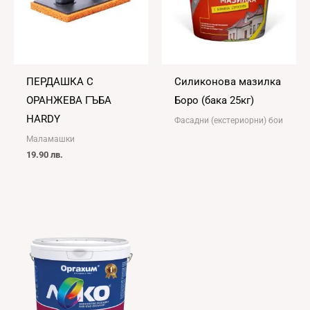
ПЕРДАШКА С
Силиконова мазилка
ОРАНЖЕВА ГЪБА
Боро (бака 25кг)
HARDY
Фасадни (екстериорни) бои
Маламашки
19.90
лв.