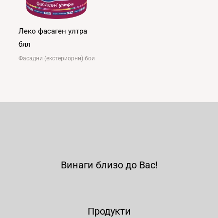
Леко фасаген ултра
бял
Фасадни (екстериорни) бои
Винаги близо до Вас!
Продукти