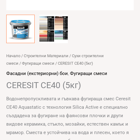
Начало
/
Строителни Материали
/
Сухи строителни
смеси
/
Фугиращи смеси
/ CERESIT CE40 (5кг)
Фасадни (екстериорни) бои
,
Фугиращи смеси
CERESIT CE40 (5кг)
Водонепропускливата и гъвкава фугираща смес Ceresit
CE40 Aquastatic с технология Silica Active е специално
създадена за фугиране на фаянсови плочки и други
видове керамика, стъкло, мозайки, естествен камък и
мрамор. Сместа е устойчива на вода и плесен, което я