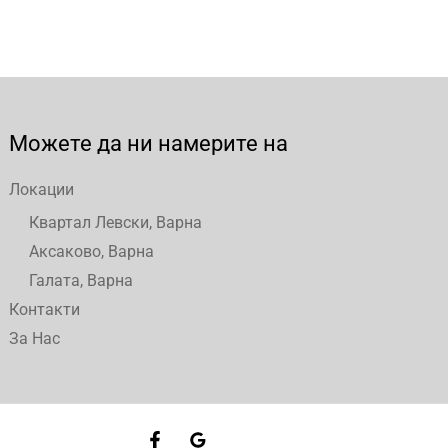
Можете да ни намерите на
Локации
Квартал Левски, Варна
Аксаково, Варна
Галата, Варна
Контакти
За Нас