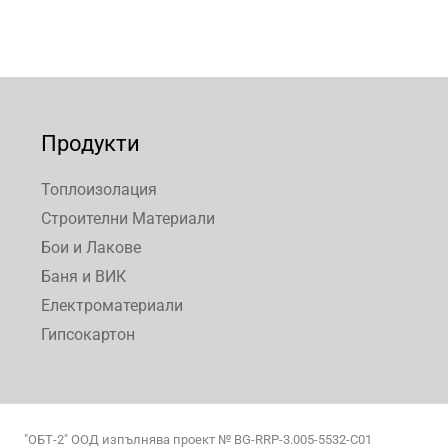
Продукти
Топлоизолация
Строителни Материали
Бои и Лакове
Баня и ВИК
Електроматериали
Гипсокартон
"ОБТ-2" ООД изпълнява проект № BG-RRP-3.005-5532-С01