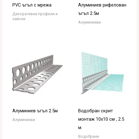
PVC ъгъл с мрежа
Алуминиев рифелован
ъгъл 2.5м
Декоративни профили и
лайсни
Алуминиеви
Алуминиев ъгъл 2.5м
Водобран скрит
монтаж 10х10 см , 2.5
Алуминиеви
м.
Водобрани