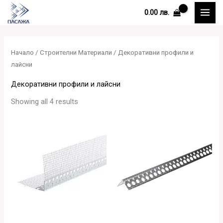
Skip
0.00
лв.
to
content
Начало
/
Строителни Материали
/ Декоративни профили и
лайсни
Декоративни профили и лайсни
Showing all 4 results