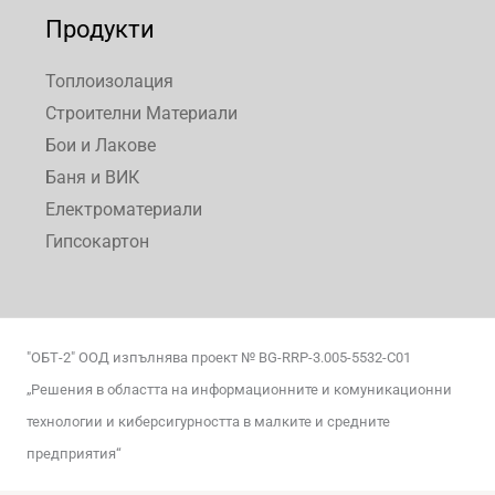
Продукти
Топлоизолация
Строителни Материали
Бои и Лакове
Баня и ВИК
Електроматериали
Гипсокартон
"ОБТ-2" ООД изпълнява проект № BG-RRP-3.005-5532-С01
„Решения в областта на информационните и комуникационни
технологии и киберсигурността в малките и средните
предприятия“