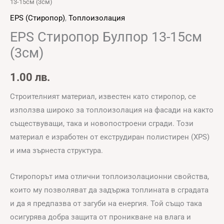
13-15см (3см)
EPS (Стиропор)
,
Топлоизолация
ЕPS Стиропор Булпор 13-15см
(3см)
1.00
лв.
Строителният материал, известен като стиропор, се
използва широко за топлоизолация на фасади на както
съществуващи, така и новопостроени сгради. Този
материал е изработен от екструдиран полистирен (XPS)
и има зърнеста структура.
Стиропорът има отлични топлоизолационни свойства,
които му позволяват да задържа топлината в сградата
и да я предпазва от загуби на енергия. Той също така
осигурява добра защита от проникване на влага и