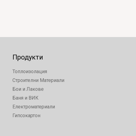
Продукти
Топлоизолация
Строителни Материали
Бои и Лакове
Баня и ВИК
Електроматериали
Гипсокартон