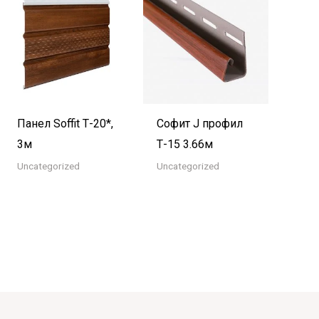
Панел Soffit Т-20*,
Софит J профил
3м
Т-15 3.66м
Uncategorized
Uncategorized