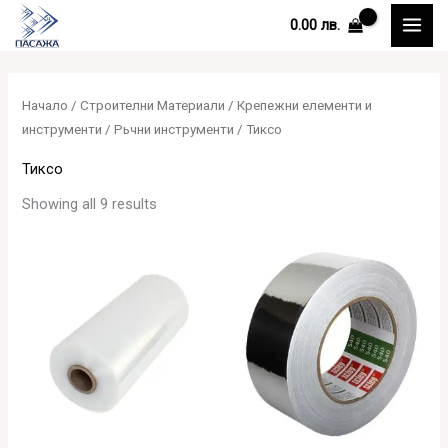
Skip
0.00
лв.
to
content
Начало
/
Строителни Материали
/
Крепежни елементи и
инструменти
/
Рьчни инструменти
/ Тиксо
Тиксо
Showing all 9 results