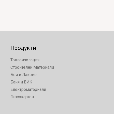
Продукти
Топлоизолация
Строителни Материали
Бои и Лакове
Баня и ВИК
Електроматериали
Гипсокартон