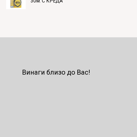
30м. С КРЕДА
Винаги близо до Вас!