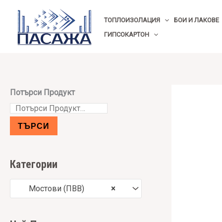
Skip
ТОПЛОИЗОЛАЦИЯ
БОИ И ЛАКОВЕ
to
ГИПСОКАРТОН
content
Потърси Продукт
ТЪРСИ
Категории
Мостови (ПВВ)
×